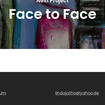
Next Project
Face to Face
sum
lindajatho@yahoo.de