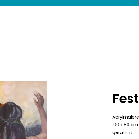
Fest
Acrylmalere
100 x 80 cm
gerahmt