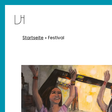
Skip
to
main
content
Startseite
»
Festival