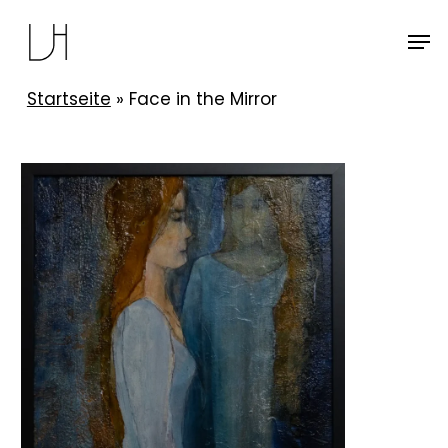
Skip
Men
to
Close
main
Menu
Startseite
»
Face in the Mirror
content